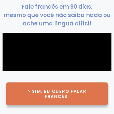
Fale francês em 90 dias,
mesmo que você não saiba nada ou
ache uma língua difícil
> SIM, EU QUERO FALAR
FRANCÊS!