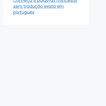
Conheça 8 palavras francesas
sem tradução exata em
português