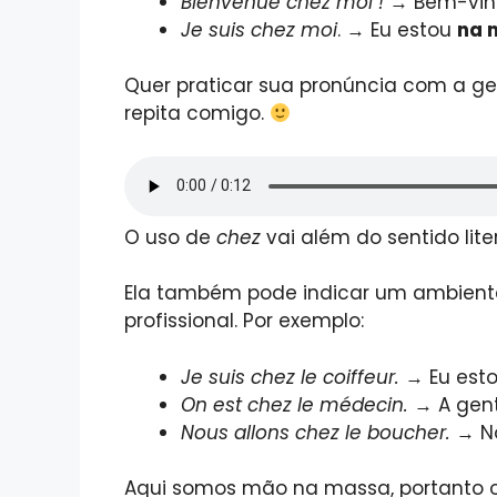
Bienvenue chez moi !
→ Bem-vi
Je suis chez moi
. → Eu estou
na 
Quer praticar sua pronúncia com a ge
repita comigo.
O uso de
chez
vai além do sentido lite
Ela também pode indicar um ambient
profissional. Por exemplo:
Je suis chez le coiffeur.
→ Eu est
On est chez le médecin.
→ A gen
Nous allons chez le boucher.
→ N
Aqui somos mão na massa, portanto o