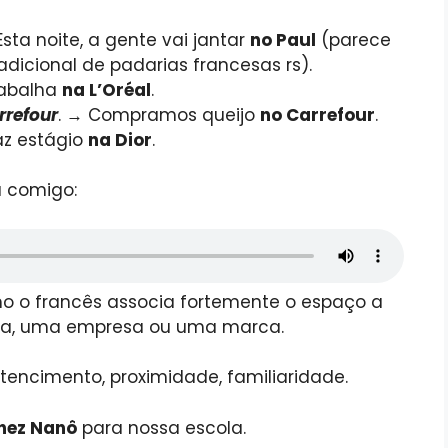
Esta noite, a gente vai jantar
no Paul
(parece
icional de padarias francesas rs).
trabalha
na L’Oréal
.
rrefour
. → Compramos queijo
no Carrefour
.
faz estágio
na Dior
.
a comigo:
o o francês associa fortemente o espaço a
oa, uma empresa ou uma marca.
rtencimento, proximidade, familiaridade.
hez Nanô
para nossa escola.