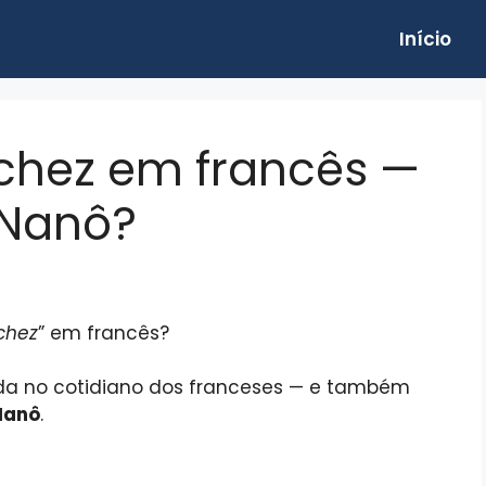
Início
 chez em francês —
 Nanô?
chez
” em francês?
da no cotidiano dos franceses — e também
Nanô
.