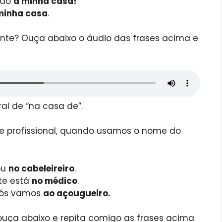
ndo
à minha casa!
minha casa
.
nte? Ouça abaixo o áudio das frases acima e
ral de “na casa de”.
e profissional, quando usamos o nome do
ou
no cabeleireiro
.
te está
no médico
.
ós vamos
ao açougueiro.
uça abaixo e repita comigo as frases acima