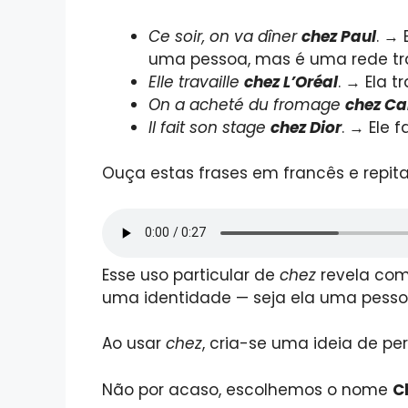
Ce soir, on va dîner
chez Paul
. → 
uma pessoa, mas é uma rede trad
Elle travaille
chez L’Oréal
. → Ela 
On a acheté du fromage
chez Ca
Il fait son stage
chez Dior
. → Ele 
Ouça estas frases em francês e repit
Esse uso particular de
chez
revela com
uma identidade — seja ela uma pess
Ao usar
chez
, cria-se uma ideia de pe
Não por acaso, escolhemos o nome
C