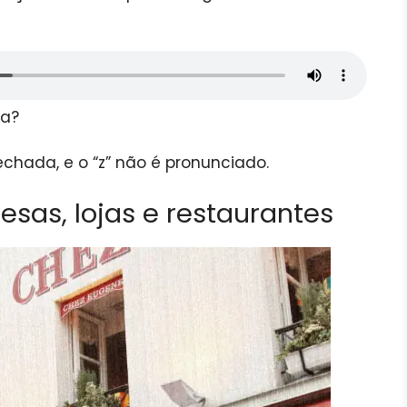
ta?
echada, e o “z” não é pronunciado.
as, lojas e restaurantes