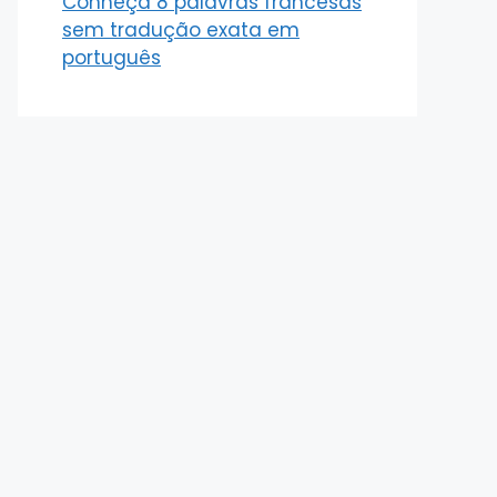
Conheça 8 palavras francesas
sem tradução exata em
português