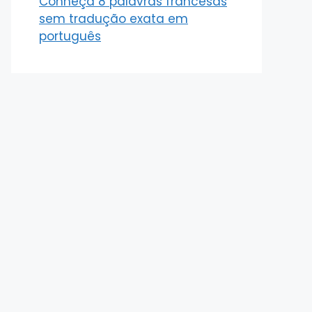
Conheça 8 palavras francesas
sem tradução exata em
português