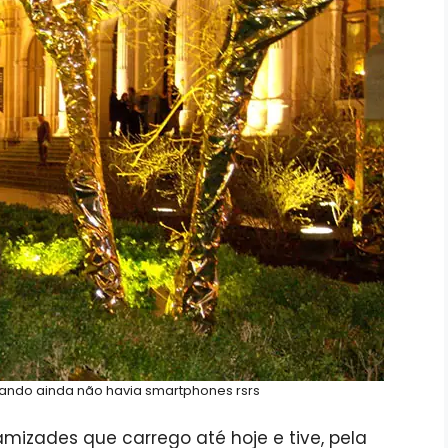
ando ainda não havia smartphones rsrs
 amizades que carrego até hoje e tive, pela